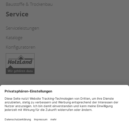
Baustoffe & Trockenbau
Service
Serviceleistungen
Kataloge
Konfiguratoren
AGB
Copyright