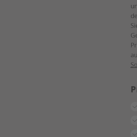
un
de
Si
Ge
Pr
au
So
P