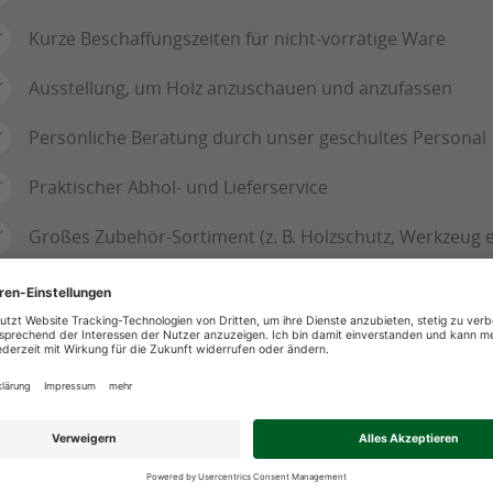
Kurze Beschaffungszeiten für nicht-vorrätige Ware
Ausstellung, um Holz anzuschauen und anzufassen
Persönliche Beratung durch unser geschultes Personal
Praktischer Abhol- und Lieferservice
Großes Zubehör-Sortiment (z. B. Holzschutz, Werkzeug e
adurch zeichnen sich hochwertig
Gehobelte Oberfläche für hervorragende Sichtqualität
Verschiedene Holzarten, Profile und Längen erhältlich
Leichte Bearbeitung, auch vom Heimwerker