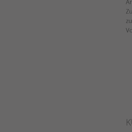
An
Zu
zu
Vo
K