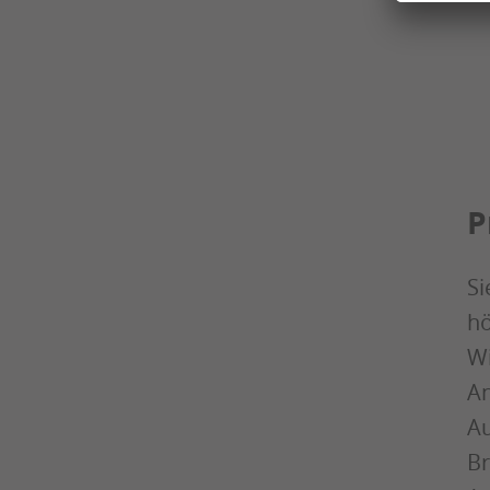
P
Si
hö
Wi
An
Au
Br