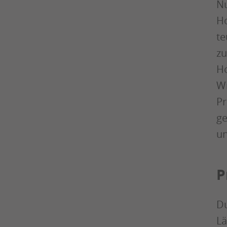
Nu
Ho
te
zu
Ho
Wi
Pr
ge
un
P
Du
Lä