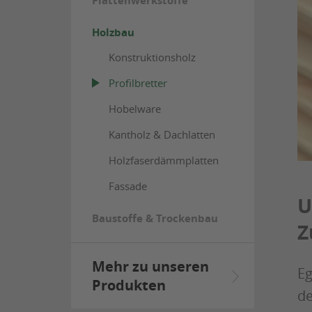
Plattenwerkstoffe
Holzbau
Konstruktionsholz
Profilbretter
Hobelware
Kantholz & Dachlatten
Holzfaserdämmplatten
Fassade
U
Baustoffe & Trockenbau
Z
Mehr zu unseren
Eg
Produkten
de