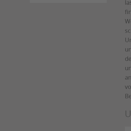
la
fi
We
sc
Un
un
de
un
an
vo
Be
U