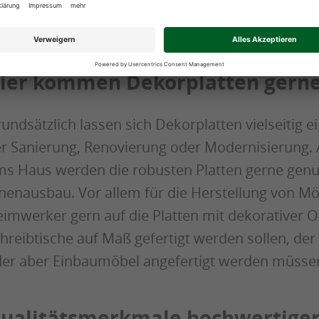
rsehen, der neben der Formstabilität gegen me
hutz vor Dampf- und Wassereinfluss dient.
ier kommen Dekorplatten gerne
undsätzlich lassen sich Dekorplatten vielseitig e
r Sanierung, Renovierung oder Modernisierung. 
s Haus werden die robusten Platten gerne genut
nenausbau. Vor allem für die Herstellung von Mö
imwerker gern auf die Platten mit dekorativer O
hreibtische auf Maß gefertigt werden sollen, de
er aber Einbaumöbel angefertigt werden müsse
ualitätsmerkmale hochwertiger