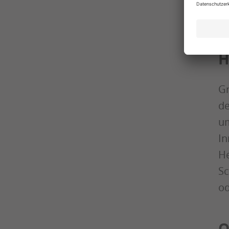
ve
Sc
H
Gr
de
um
In
He
Sc
od
Q