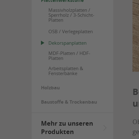
Plattenwerkstoffe
Massivholzplatten /
Sperrholz / 3-Schicht-
Platten
OSB / Verlegeplatten
Dekorspanplatten
MDF-Platten / HDF-
Platten
Arbeitsplatten &
Fensterbänke
Holzbau
B
u
Baustoffe & Trockenbau
Ob
Mehr zu unseren
ge
Produkten