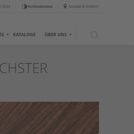
/ 2534
Kontakt & Anfahrt
Kontrastmodus
ES
KATALOGE
ÜBER UNS
ÖCHSTER