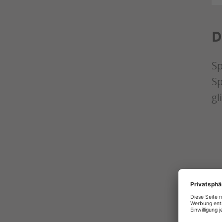
D
Sp
Sp
gl
De
au