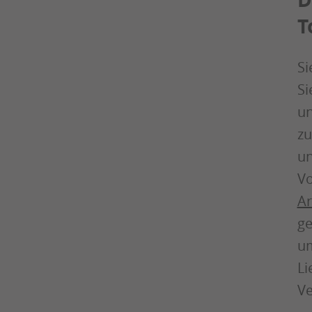
T
Si
Si
un
zu
un
Vo
Ar
ge
u
Li
Ve