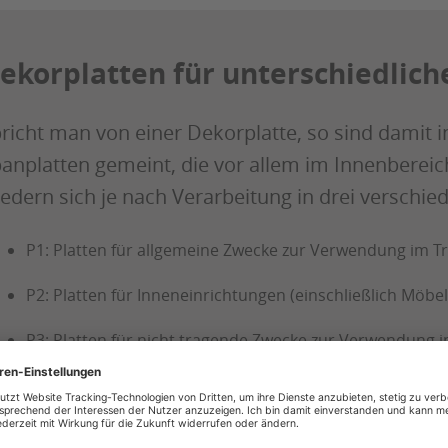
ekorplatten für unterschiedli
richt man von einer Dekorplatte, so sind damit i
anplatten gemeint, die vor allem im Innenberei
iedern sich je nach Verarbeitung in drei verschie
P1: Platten für allgemeine Zwecke zur Verwendung im T
P2: Platten für Inneneinrichtungen (einschließlich Möb
P3: Platten für nicht tragende Zwecke zur Verwendung 
korplatten sind jedoch nicht zu verwechseln mit 
ch diese über eine dekorative Oberfläche, ist j